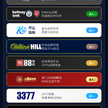
学工活动
数商兴农，鬱上年味—