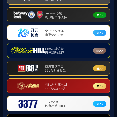
栏目导航
学院快
Category Name
学院快讯
必赢3
通知公告
好久
【校
管理制度
必赢