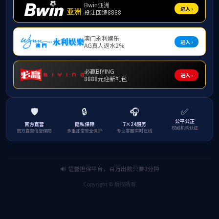
学院图集
金秋
清源
必赢
20
20
必赢
必赢
赓续
必赢
必赢